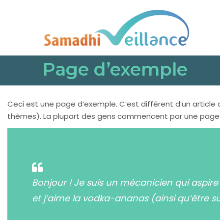
Page d’exemple
Ceci est une page d’exemple. C’est différent d’un article
thèmes). La plupart des gens commencent par une page « À
Bonjour ! Je suis un mécanicien qui aspire 
et j’aime la vodka-ananas (ainsi qu’être su