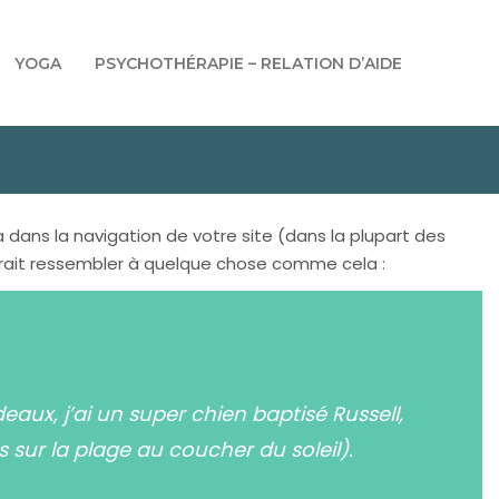
YOGA
PSYCHOTHÉRAPIE – RELATION D’AIDE
 dans la navigation de votre site (dans la plupart des
rrait ressembler à quelque chose comme cela :
eaux, j’ai un super chien baptisé Russell,
 sur la plage au coucher du soleil).