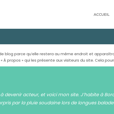
ACCUEIL
 de blog parce qu’elle restera au même endroit et apparaîtra
 propos » qui les présente aux visiteurs du site. Cela pou
à devenir acteur, et voici mon site. J’habite à Bord
rpris par la pluie soudaine lors de longues balades