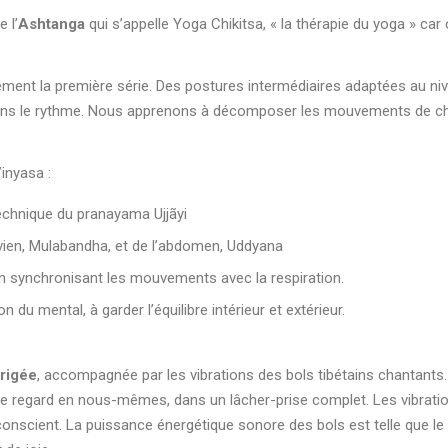
 l’
Ashtanga
qui s’appelle Yoga Chikitsa, « la thérapie du yoga » car 
ement la première série. Des postures intermédiaires adaptées au n
grerons le rythme. Nous apprenons à décomposer les mouvements de 
inyasa :
echnique du pranayama Ujjãyi
lvien, Mulabandha, et de l’abdomen, Uddyana
 en synchronisant les mouvements avec la respiration.
n du mental, à garder l’équilibre intérieur et extérieur.
irigée
, accompagnée par les vibrations des bols tibétains chantants.
er le regard en nous-mêmes, dans un lâcher-prise complet. Les vibrati
nscient. La puissance énergétique sonore des bols est telle que le 