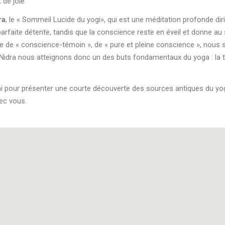
de joie.
ra
, le « Sommeil Lucide du yogi», qui est une méditation profonde di
parfaite détente, tandis que la conscience reste en éveil et donne au
tade de « conscience-témoin », de « pure et pleine conscience », no
a Nidra nous atteignons donc un des buts fondamentaux du yoga : la tra
rai pour présenter une courte découverte des sources antiques du yog
ec vous.