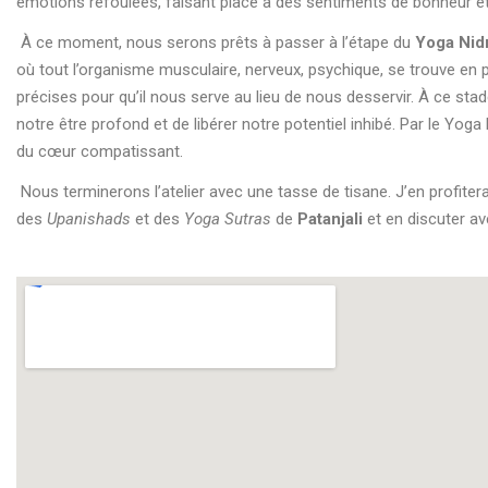
émotions refoulées, faisant place à des sentiments de bonheur et 
À ce moment, nous serons prêts à passer à l’étape du
Yoga Nid
où tout l’organisme musculaire, nerveux, psychique, se trouve en 
précises pour qu’il nous serve au lieu de nous desservir. À ce s
notre être profond et de libérer notre potentiel inhibé. Par le Yog
du cœur compatissant.
Nous terminerons l’atelier avec une tasse de tisane. J’en profite
des
Upanishads
et des
Yoga Sutras
de
Patanjali
et en discuter av